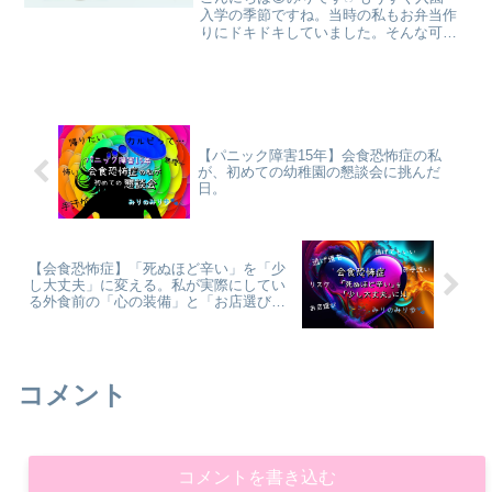
入学の季節ですね。当時の私もお弁当作
りにドキドキしていました。そんな可愛
かった息子も今は高校生！お弁当は持っ
ていきますが、「THE・漢（おとこ）弁
当」白米1合以上の上に、お肉どーーー
ん！！です😁今回は...
【パニック障害15年】会食恐怖症の私
が、初めての幼稚園の懇談会に挑んだ
日。
【会食恐怖症】「死ぬほど辛い」を「少
し大丈夫」に変える。私が実際にしてい
る外食前の「心の装備」と「お店選び」
（前編）
コメント
コメントを書き込む