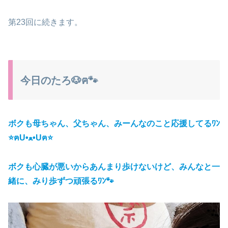
第23回に続きます。
今日のたろ🐶ฅ🐾
ボクも母ちゃん、父ちゃん、みーんなのこと応援してるﾜﾝ
⭐ฅU•ﻌ•Uฅ⭐
ボクも心臓が悪いからあんまり歩けないけど、みんなと一
緒に、みり
歩ずつ頑張るﾜﾝ🐾