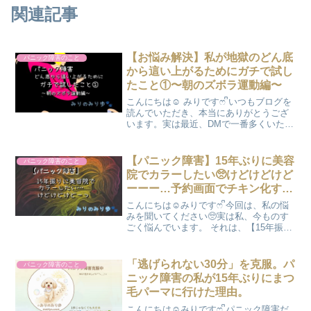
関連記事
【お悩み解決】私が地獄のどん底
パニック障害のこと
から這い上がるためにガチで試し
たこと①〜朝のズボラ運動編〜
こんにちは☺️ みりですෆ ᩚいつもブログを
読んでいただき、本当にありがとうござ
います。実は最近、DMで一番多くいただ
く質問があるんです。 それが、「みりさ
んは、パニック障害で辛いとき、心が折
れていたときは何をして良くなったんで
【パニック障害】15年ぶりに美容
パニック障害のこと
すか？」とい...
院でカラーしたい🥺けどけどけど
ーーー…予約画面でチキン化する
私🐔
こんにちは☺️みりですෆ‪ ᩚ今回は、私の悩
みを聞いてください🥺実は私、今ものす
ごく悩んでいます。 それは、【15年振り
に美容院でカラー】をしたいなと思って
いるんです。「え、そんなのサクッと予
約すればいいじゃん」って思うかもしれ
「逃げられない30分」を克服。パ
パニック障害のこと
ません。 で...
ニック障害の私が15年ぶりにまつ
毛パーマに行けた理由。
こんにちは☺️みりですෆ ᩚパニック障害だ