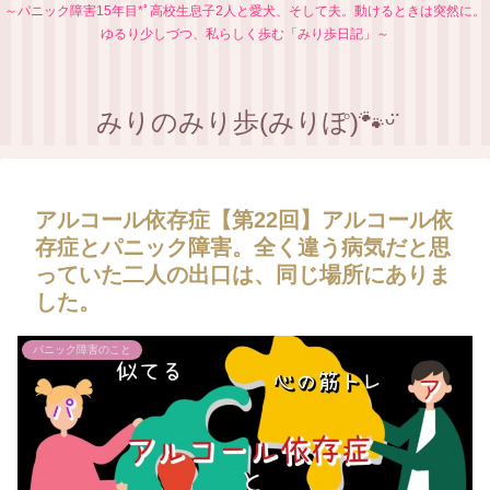
​～パニック障害15年目*ﾟ高校生息子2人と愛犬、そして夫。動けるときは突然に。
ゆるり少しづつ、私らしく歩む「みり歩日記」～
みりのみり歩(みりぽ)🐾ᵕ̈
アルコール依存症【第22回】アルコール依
存症とパニック障害。全く違う病気だと思
っていた二人の出口は、同じ場所にありま
した。
パニック障害のこと