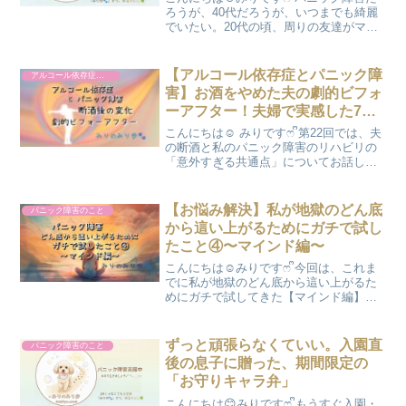
ろうが、40代だろうが、いつまでも綺麗
でいたい。20代の頃、周りの友達がマツ
エクやジェルネイルをしに行ってるのが
羨ましかった。でも、当時の私は「お店
でじっとしている」ことがパニック発作
【アルコール依存症とパニック障
アルコール依存症のこと
の引き金になる...
害】お酒をやめた夫の劇的ビフォ
ーアフター！夫婦で実感した7つ
の最高な変化
こんにちは☺️ みりですෆ ᩚ第22回では、夫
の断酒と私のパニック障害のリハビリの
「意外すぎる共通点」についてお話しし
ました。 👇️脳の嘘に騙されないための
「心の筋トレ」は、本当に吐きそうにな
るくらい苦痛です。 でも、その「死ぬほ
【お悩み解決】私が地獄のどん底
パニック障害のこと
どツラい」...
から這い上がるためにガチで試し
たこと④〜マインド編〜
こんにちは☺️みりですෆ‪ ᩚ今回は、これま
でに私が地獄のどん底から這い上がるた
めにガチで試してきた【マインド編】を
お届けします！私達って、どうしても思
考がネガティブになりがちですよね。そ
んな私が、少しずつ心をラクにするため
ずっと頑張らなくていい。入園直
パニック障害のこと
にやってきた「心...
後の息子に贈った、期間限定の
「お守りキャラ弁」
こんにちは😊みりですෆ ᩚもうすぐ入園・