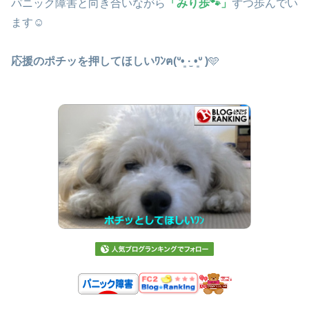
パニック障害と向き合いながら
「みり歩🐾」
ずつ歩んでい
ます☺️
応援のポチッを押してほしいﾜﾝฅ(ᐡ•͈ ·̫ •͈ᐡ )
🩵