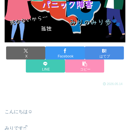
X
Facebook
はてブ
LINE
コピー
2026.05.14
こんにちは☺️
みりですෆ ᩚ