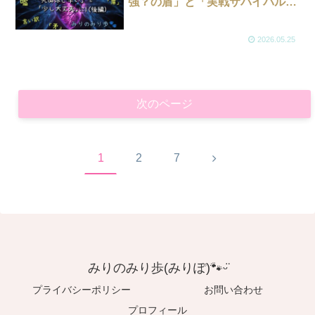
強？の盾」と「実戦サバイバル
術」（後編）
2026.05.25
次のページ
次
1
2
7
へ
みりのみり歩(みりぽ)🐾ᵕ̈
プライバシーポリシー
お問い合わせ
プロフィール