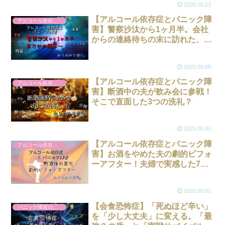
2026.06.23
【アルコール依存症とパニック障
アルコール依存症のこと
害】警察沙汰から1ヶ月半。会社
からの連絡待ちの末に訪れた、ま
さかの大逆転劇！
2026.06.08
【アルコール依存症とパニック障
アルコール依存症のこと
害】断酒中の夫が飲み会に参戦！
そこで直面した3つの洗礼？
2026.06.03
【アルコール依存症とパニック障
アルコール依存症のこと
害】お酒をやめた夫の劇的ビフォ
ーアフター！夫婦で実感した7つ
の最高な変化
2026.06.01
【会食恐怖症】「死ぬほど辛い」
パニック障害のこと
を「少し大丈夫」に変える。「最