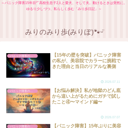
​～パニック障害15年目*ﾟ高校生息子2人と愛犬、そして夫。動けるときは突然に。
ゆるり少しづつ、私らしく歩む「みり歩日記」～
みりのみり歩(みりぽ)🐾ᵕ̈
【15年の壁を突破】パニック障害
パニック障害のこと
の私が、美容院でカラーに挑戦で
きた理由と当日のリアルな裏側
2026.07.11
【お悩み解決】私が地獄のどん底
パニック障害のこと
から這い上がるためにガチで試し
たこと④〜マインド編〜
2026.07.07
【パニック障害】15年ぶりに美容
パニック障害のこと